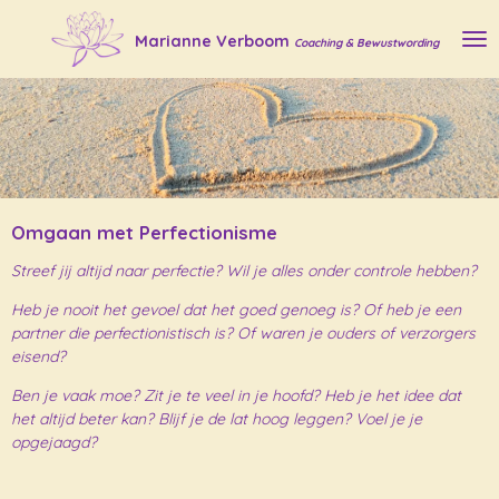
Ga
Marianne Verboom
Coaching & Bewustwording
direct
naar
de
hoofdinhoud
Omgaan met Perfectionisme
Streef jij altijd naar perfectie? Wil je alles onder controle hebben?
Heb je nooit het gevoel dat het goed genoeg is? Of heb je een
partner die perfectionistisch is? Of waren je ouders of verzorgers
eisend?
Ben je vaak moe? Zit je te veel in je hoofd? Heb je het idee dat
het altijd beter kan? Blijf je de lat hoog leggen? Voel je je
opgejaagd?