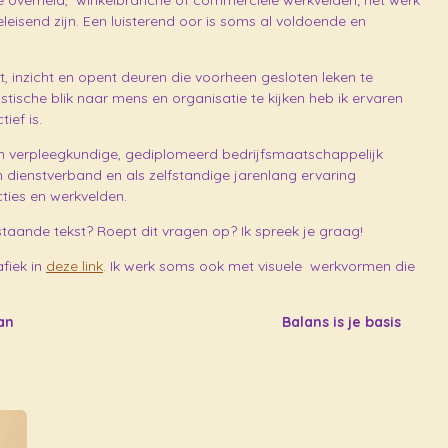
 de overheid, winkelbranche of commerciële werkvelden; het werk
leisend zijn. Een luisterend oor is soms al voldoende en
, inzicht en opent deuren die voorheen gesloten leken te
istische blik naar mens en organisatie te kijken heb ik ervaren
ief is.
n verpleegkundige, gediplomeerd bedrijfsmaatschappelijk
in dienstverband en als zelfstandige jarenlang ervaring
ties en werkvelden.
staande tekst? Roept dit vragen op? Ik spreek je graag!
fiek in
deze link
. Ik werk soms ook met visuele werkvormen die
k wat je aan kan
Balans
is
je
basis