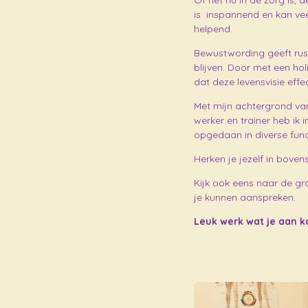
Of het nu in de zorg is,
is inspannend en kan vee
helpend.
Bewustwording geeft rust
blijven. Door met een hol
dat deze levensvisie effect
Met mijn achtergrond va
werker en trainer heb ik 
opgedaan in diverse func
Herken je jezelf in boven
Kijk ook eens naar de gra
je kunnen aanspreken.
Leuk wer