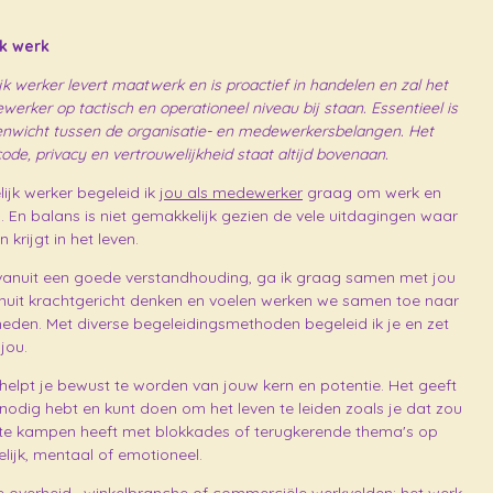
k werk
k werker levert maatwerk en is proactief in handelen en zal het
ker op tactisch en operationeel niveau bij staan. E
ssentieel is
enwicht tussen de organisatie- en medewerkersbelangen.
Het
e, privacy en vertrouwelijkheid staat altijd bovenaan.
ijk werker begeleid ik
jou als medewerker
graag om werk en
. En balans is niet gemakkelijk gezien de vele uitdagingen waar
krijgt in het leven.
 vanuit een goede verstandhouding, ga ik graag samen met jou
Vanuit krachtgericht denken en voelen werken we samen toe naar
eden. Met diverse begeleidingsmethoden begeleid ik je en zet
jou.
 helpt je bewust te worden van jouw kern en potentie. Het geeft
j nodig hebt en kunt doen om het leven te leiden zoals je dat zou
e te kampen heeft met blokkades of terugkerende thema's op
lijk, mentaal of emotioneel.